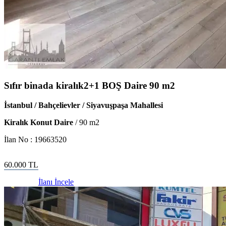
Sıfır binada kiralık2+1 BOŞ Daire 90 m2
İstanbul / Bahçelievler / Siyavuşpaşa Mahallesi
Kiralık Konut Daire
/
90
m2
İlan No :
19663520
60.000
TL
İlanı İncele